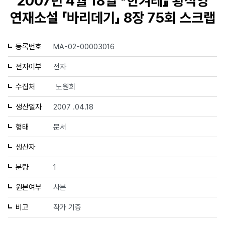
2007년 4월 18일 『한겨레』 황석영
연재소설 「바리데기」 8장 75회 스크랩
등록번호
MA-02-00003016
전자여부
전자
수집처
노원희
생산일자
2007 .04.18
형태
문서
생산자
분량
1
원본여부
사본
비고
작가 기증