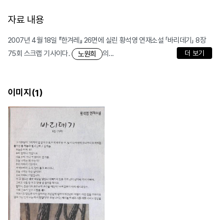
자료 내용
2007년 4월 18일 『한겨레』 26면에 실린 황석영 연재소설 「바리데기」 8장
75회 스크랩 기사이다.
의...
더 보기
노원희
이미지(
)
1