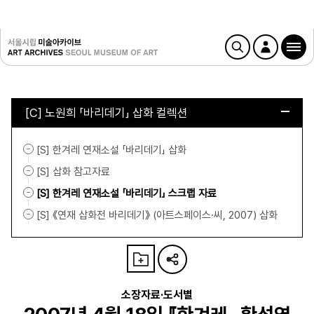
[C] 노원희 「바리데기」 삽화 컬렉션
[S] 한겨레 연재소설 「바리데기」 삽화
[S] 삽화 참고자료
[S] 한겨레 연재소설 「바리데기」 스크랩 자료
[S] 《연재 삽화전 바리데기》 (아트스페이스·씨, 2007) 삽화
소장자료·도서별