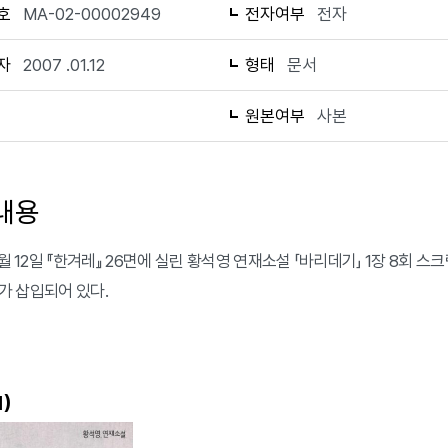
호
MA-02-00002949
전자여부
전자
자
2007 .01.12
형태
문서
1
원본여부
사본
내용
1월 12일 『한겨레』 26면에 실린 황석영 연재소설 「바리데기」 1장 8회 스
삽화가 삽입되어 있다.
)
1