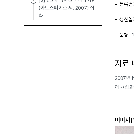
[S] 《연재 삽화전 바리데기》
등록번
(아트스페이스·씨, 2007) 삽
화
생산일
분량
자료 
2007년 
이···〉 
이미지(