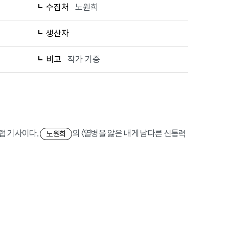
수집처
노원희
생산자
비고
작가 기증
크랩 기사이다.
의 〈열병을 앓은 내게 남다른 신통력
노원희