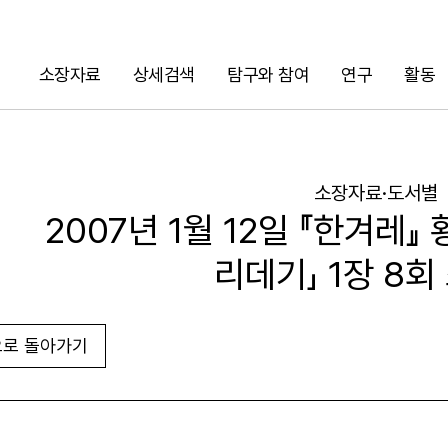
소장자료
상세검색
탐구와 참여
연구
활동
검색
소장자료·도서별
2007년 1월 12일 『한겨레』
리데기」 1장 8회
로 돌아가기
URL 복사
화면인쇄