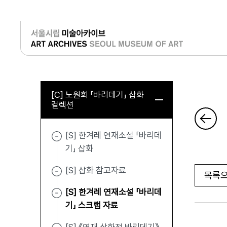
로그인
[C] 노원희 「바리데기」 삽화
컬렉션
[S] 한겨레 연재소설 「바리데
기」 삽화
[S] 삽화 참고자료
목록으
[S] 한겨레 연재소설 「바리데
기」 스크랩 자료