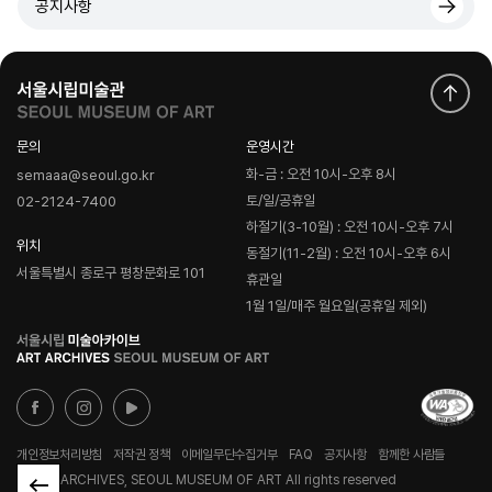
공지사항
문의
운영시간
화-금 : 오전 10시-오후 8시
semaaa@seoul.go.kr
토/일/공휴일
02-2124-7400
하절기(3-10월) : 오전 10시-오후 7시
위치
동절기(11-2월) : 오전 10시-오후 6시
서울특별시 종로구 평창문화로 101
휴관일
1월 1일/매주 월요일(공휴일 제외)
로
고
개인정보처리방침
저작권 정책
이메일무단수집거부
FAQ
공지사항
함께한 사람들
© ART ARCHIVES, SEOUL MUSEUM OF ART All rights reserved