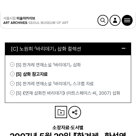
[C] 노원희 「바리데기」 삽화 컬렉션
[S] 한겨레 연재소설 「바리데기」 삽화
[S] 삽화 참고자료
[S] 한겨레 연재소설 「바리데기」 스크랩 자료
[S] 《연재 삽화전 바리데기》 (아트스페이스·씨, 2007) 삽화
소장자료·도서별