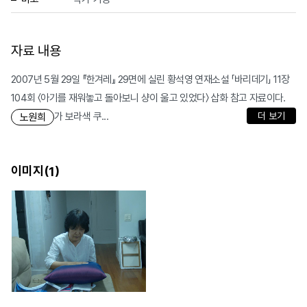
자료 내용
2007년 5월 29일 『한겨레』 29면에 실린 황석영 연재소설 「바리데기」 11장
104회 〈아기를 재워놓고 돌아보니 샹이 울고 있었다〉 삽화 참고 자료이다.
가 보라색 쿠...
더 보기
노원희
이미지(
)
1