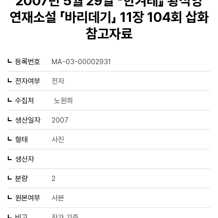
2007년 5월 29일 『한겨레』 황석영
연재소설 「바리데기」 11장 104회 삽화
참고자료
등록번호
MA-03-00002931
전자여부
전자
수집처
노원희
생산일자
2007
형태
사진
생산자
분량
2
원본여부
사본
비고
작가 기증