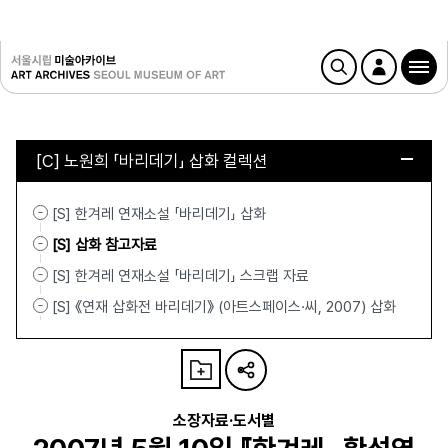
[C] 노원희 「바리데기」 삽화 컬렉션
[S] 한겨레 연재소설 「바리데기」 삽화
[S] 삽화 참고자료
[S] 한겨레 연재소설 「바리데기」 스크랩 자료
[S] 《연재 삽화전 바리데기》 (아트스페이스·씨, 2007) 삽화
소장자료·도서별