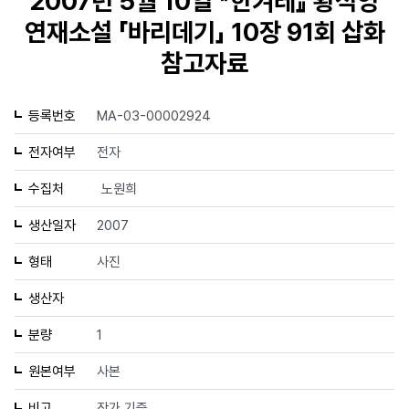
2007년 5월 10일 『한겨레』 황석영
연재소설 「바리데기」 10장 91회 삽화
참고자료
등록번호
MA-03-00002924
전자여부
전자
수집처
노원희
생산일자
2007
형태
사진
생산자
분량
1
원본여부
사본
비고
작가 기증