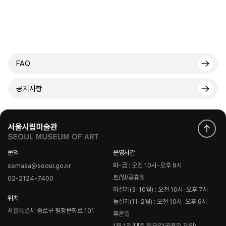
FAQ
공지사항
문의
운영시간
화-금 : 오전 10시-오후 8시
semaaa@seoul.go.kr
토/일/공휴일
02-2124-7400
하절기(3-10월) : 오전 10시-오후 7시
위치
동절기(11-2월) : 오전 10시-오후 6시
서울특별시 종로구 평창문화로 101
휴관일
1월 1일/매주 월요일(공휴일 제외)