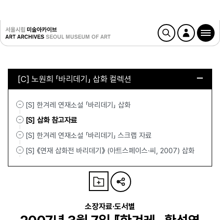
[C] 노원희 「바리데기」 삽화 컬렉션
[S] 한겨레 연재소설 「바리데기」 삽화
[S] 삽화 참고자료
[S] 한겨레 연재소설 「바리데기」 스크랩 자료
[S] 《연재 삽화전 바리데기》 (아트스페이스·씨, 2007) 삽화
소장자료·도서별