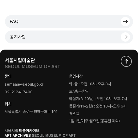
FAQ
공지사항
문의
운영시간
화-금 : 오전 10시-오후 8시
semaaa@seoul.go.kr
토/일/공휴일
02-2124-7400
하절기(3-10월) : 오전 10시-오후 7시
위치
동절기(11-2월) : 오전 10시-오후 6시
서울특별시 종로구 평창문화로 101
휴관일
1월 1일/매주 월요일(공휴일 제외)
로
고