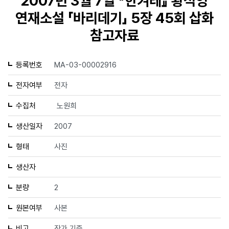
2007년 3월 7일 『한겨레』 황석영
연재소설 「바리데기」 5장 45회 삽화
참고자료
등록번호
MA-03-00002916
전자여부
전자
수집처
노원희
생산일자
2007
형태
사진
생산자
분량
2
원본여부
사본
비고
작가 기증