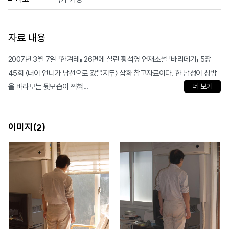
자료 내용
2007년 3월 7일 『한겨레』 26면에 실린 황석영 연재소설 「바리데기」 5장
45회 〈너이 언니가 남선으로 갔을지두〉 삽화 참고자료이다. 한 남성이 창밖
을 바라보는 뒷모습이 찍혀...
더 보기
이미지(
)
2