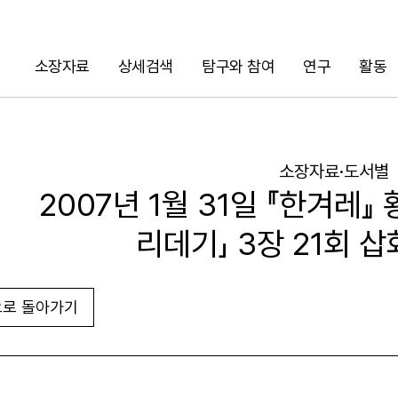
소장자료
상세검색
탐구와 참여
연구
활동
검색
소장자료·도서별
2007년 1월 31일 『한겨레』
리데기」 3장 21회 
로 돌아가기
URL 복사
화면인쇄