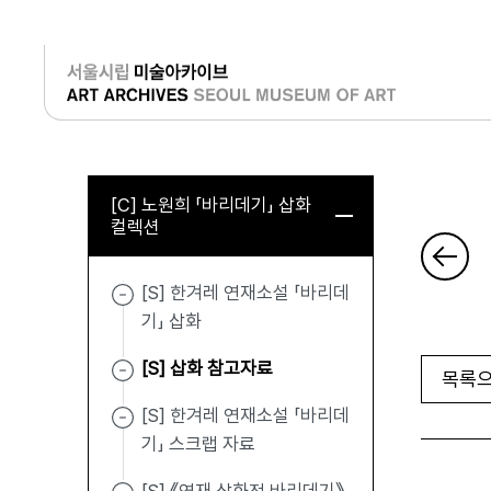
로그인
[C] 노원희 「바리데기」 삽화
컬렉션
[S] 한겨레 연재소설 「바리데
기」 삽화
[S] 삽화 참고자료
목록으
[S] 한겨레 연재소설 「바리데
기」 스크랩 자료