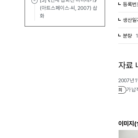
[S] 《연재 삽화전 바리데기》
등록번
(아트스페이스·씨, 2007) 삽
화
생산일
분량
자료 
2007년 
가 납
희
이미지(