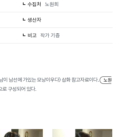
수집처
노원희
생산자
비고
작가 기증
회 〈처남이 남선에 가있는 모낭이우다〉 삽화 참고자료이다.
노원
으로 구성되어 있다.