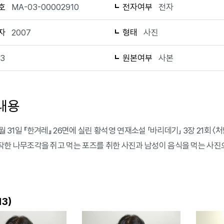
호
MA-03-00002910
전자여부
전자
자
2007
형태
사진
13
원본여부
사본
내용
1월 31일 『한겨레』 26면에 실린 황석영 연재소설 「바리데기」 3장 21
작한 나무조각을 쥐고 먹는 포즈를 취한 사진과 남성이 음식을 먹는 사진
)
13