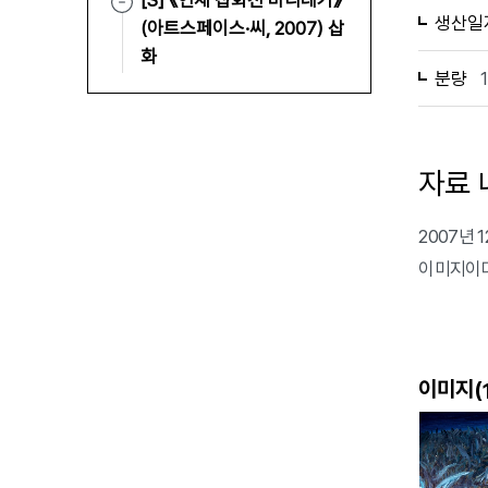
[S] 《연재 삽화전 바리데기》
생산일
(아트스페이스·씨, 2007) 삽
화
분량
자료 
2007년 
이미지이다.
이미지(