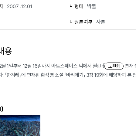
자
2007 .12.01
형태
박물
1
원본여부
사본
내용
12월 1일부터 12월 16일까지 아트스페이스 씨에서 열린 《
연재 
노원희
 『한겨레』에 연재된 황석영 소설 「바리데기」 3장 19회에 해당하며 본 전
)
1