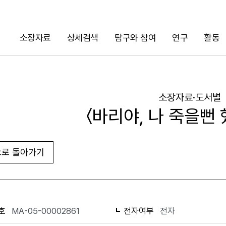
소장자료
상세검색
탐구와 참여
연구
활동
검색
소장자료·도서별
〈바리야, 나 죽을뻔 
로 돌아가기
URL 복사
화면인쇄
호
MA-05-00002861
전자여부
전자