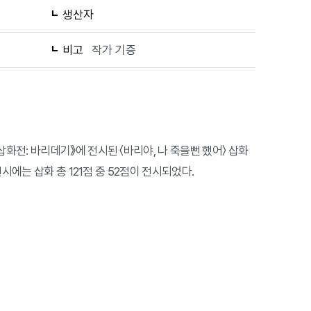
생산자
비고
작가 기증
삽화전: 바리데기》에 전시된 〈바리야, 나 죽을뻔 했어〉 삽화
시에는 삽화 총 121점 중 52점이 전시되었다.