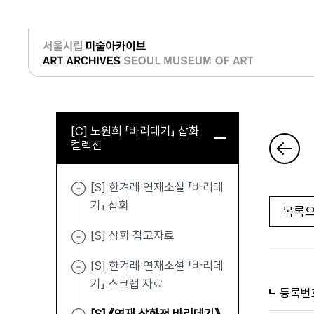
로그인
[C] 노원희 「바리데기」 삽화
컬렉션
[S] 한겨레 연재소설 「바리데
기」 삽화
목록으
[S] 삽화 참고자료
[S] 한겨레 연재소설 「바리데
기」 스크랩 자료
등록번