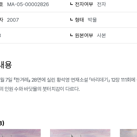
호
MA-05-00002826
전자여부
전자
자
2007
형태
박물
3
원본여부
사본
내용
6월 7일 『한겨레』 28면에 실린 황석영 연재소설 「바리데기」 12장 111
의 인원 수와 바닷물의 붓터치감이 다르다.
)
3