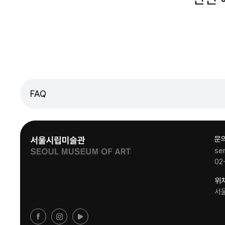
FAQ
문
se
02
위
서