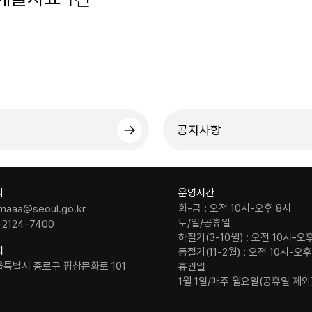
더보기
공지사항
의
운영시간
화-금 : 오전 10시-오후 8시
maaa@seoul.go.kr
토/일/공휴일
-2124-7400
하절기(3-10월) : 오전 10시-오
치
동절기(11-2월) : 오전 10시-오
울특별시 종로구 평창문화로 101
휴관일
1월 1일/매주 월요일(공휴일 제외