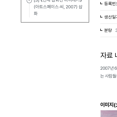
[S] 《연재 삽화전 바리데기》
등록번
(아트스페이스·씨, 2007) 삽
화
생산일
분량
자료 
2007년 
는 사람들
이미지(