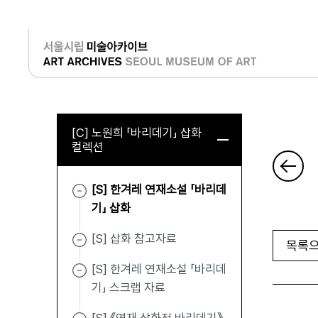
로그인
[C] 노원희 「바리데기」 삽화
컬렉션
[S] 한겨레 연재소설 「바리데
기」 삽화
[S] 삽화 참고자료
목록으
[S] 한겨레 연재소설 「바리데
기」 스크랩 자료