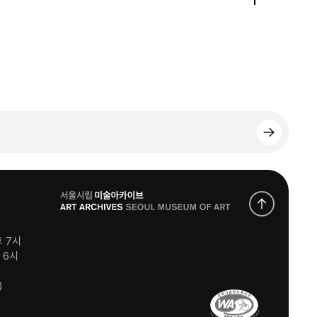
로
고
후 7시
후 6시
)