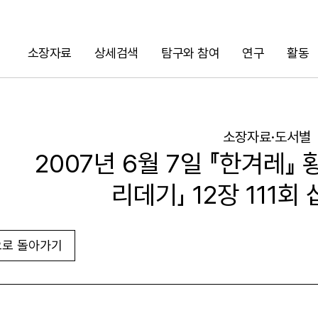
소장자료
상세검색
탐구와 참여
연구
활동
검색
소장자료·도서별
2007년 6월 7일 『한겨레』
리데기」 12장 111회
로 돌아가기
URL 복사
화면인쇄