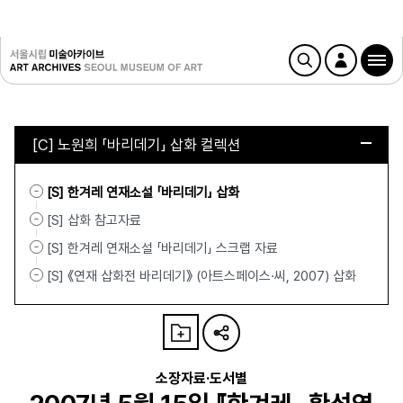
[C] 노원희 「바리데기」 삽화 컬렉션
[S] 한겨레 연재소설 「바리데기」 삽화
[S] 삽화 참고자료
[S] 한겨레 연재소설 「바리데기」 스크랩 자료
[S] 《연재 삽화전 바리데기》 (아트스페이스·씨, 2007) 삽화
소장자료·도서별