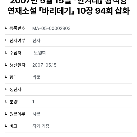
2007년 5월 15일 『한겨레』 황석영
연재소설 「바리데기」 10장 94회 삽화
등록번호
MA-05-00002803
전자여부
전자
수집처
노원희
생산일자
2007 .05.15
형태
박물
생산자
분량
1
원본여부
사본
비고
작가 기증