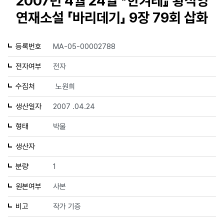
2007년 4월 24일 『한겨레』 황석영
연재소설 「바리데기」 9장 79회 삽화
등록번호
MA-05-00002788
전자여부
전자
수집처
노원희
생산일자
2007 .04.24
형태
박물
생산자
분량
1
원본여부
사본
비고
작가 기증