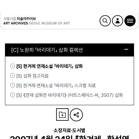
[C] 노원희 「바리데기」 삽화 컬렉션
[S] 한겨레 연재소설 「바리데기」 삽화
[S] 삽화 참고자료
[S] 한겨레 연재소설 「바리데기」 스크랩 자료
[S] 《연재 삽화전 바리데기》 (아트스페이스·씨, 2007) 삽화
소장자료·도서별