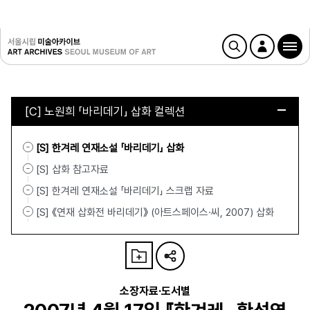
[C] 노원희 「바리데기」 삽화 컬렉션
[S] 한겨레 연재소설 「바리데기」 삽화
[S] 삽화 참고자료
[S] 한겨레 연재소설 「바리데기」 스크랩 자료
[S] 《연재 삽화전 바리데기》 (아트스페이스·씨, 2007) 삽화
소장자료·도서별