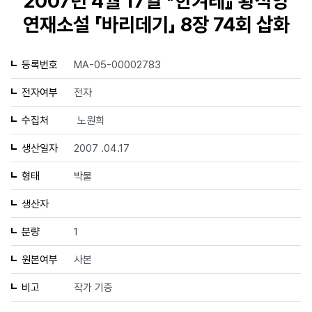
2007년 4월 17일 『한겨레』 황석영
연재소설 「바리데기」 8장 74회 삽화
등록번호
MA-05-00002783
전자여부
전자
수집처
노원희
생산일자
2007 .04.17
형태
박물
생산자
분량
1
원본여부
사본
비고
작가 기증