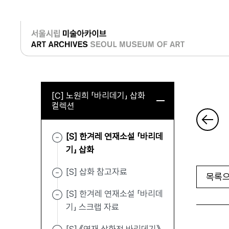
로그인
[C] 노원희 「바리데기」 삽화
컬렉션
[S] 한겨레 연재소설 「바리데
기」 삽화
[S] 삽화 참고자료
목록으
[S] 한겨레 연재소설 「바리데
기」 스크랩 자료