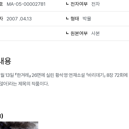
호
MA-05-00002781
전자여부
전자
자
2007 .04.13
형태
박물
1
원본여부
사본
내용
4월 13일 『한겨레』 26면에 실린 황석영 연재소설 「바리데기」 8장 72회
않아〉라는 제목의 작품이다.
)
1