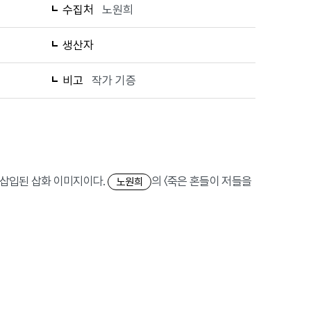
수집처
노원희
생산자
비고
작가 기증
에 삽입된 삽화 이미지이다.
의 〈죽은 혼들이 저들을
노원희