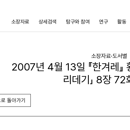
소장자료
상세검색
탐구와 참여
연구
활동
검색
소장자료·도서별
2007년 4월 13일 『한겨레』
리데기」 8장 72
로 돌아가기
URL 복사
화면인쇄