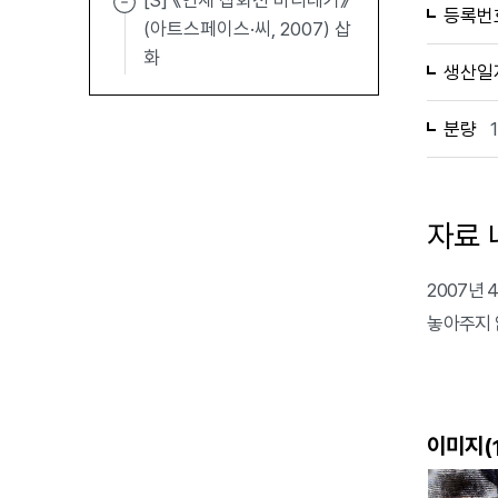
[S] 《연재 삽화전 바리데기》
등록번
(아트스페이스·씨, 2007) 삽
화
생산일
분량
자료 
2007년 
놓아주지 
이미지(