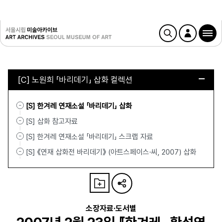
[C] 노원희 「바리데기」 삽화 컬렉션
[S] 한겨레 연재소설 「바리데기」 삽화
[S] 삽화 참고자료
[S] 한겨레 연재소설 「바리데기」 스크랩 자료
[S] 《연재 삽화전 바리데기》 (아트스페이스·씨, 2007) 삽화
소장자료·도서별