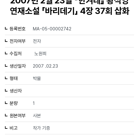
2007년 2월 23일 『한겨레』 황석영
연재소설 「바리데기」 4장 37회 삽화
등록번호
MA-05-00002742
전자여부
전자
수집처
노원희
생산일자
2007 .02.23
형태
박물
생산자
분량
1
원본여부
사본
비고
작가 기증