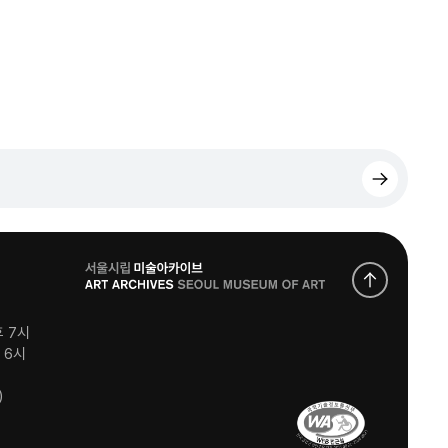
로
고
후 7시
후 6시
)