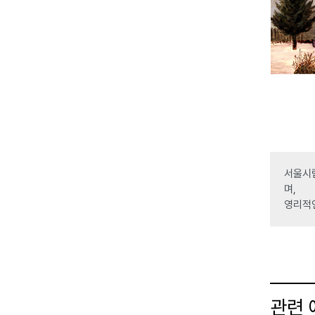
서울시립
며,
영리적
관련