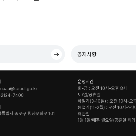
공지사항
의
운영시간
화-금 : 오전 10시-오후 8시
maaa@seoul.go.kr
토/일/공휴일
-2124-7400
하절기(3-10월) : 오전 10시-오
치
동절기(11-2월) : 오전 10시-오
울특별시 종로구 평창문화로 101
휴관일
1월 1일/매주 월요일(공휴일 제외