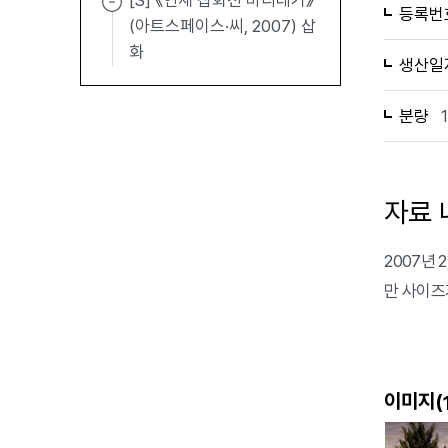
[S] 《연재 삽화전 바리데기》
등록번
(아트스페이스·씨, 2007) 삽
화
생산일
분량
자료 
2007년
만 사이즈
이미지(