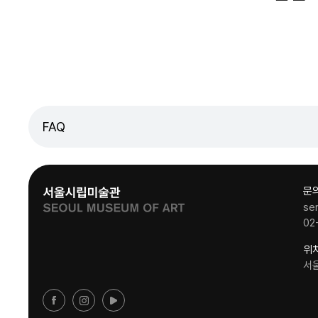
FAQ
문
se
02
위
서