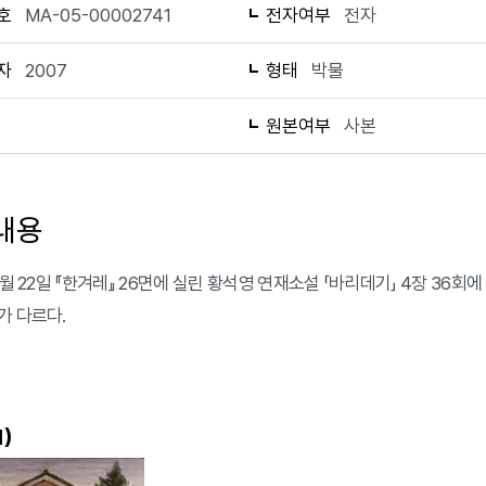
호
MA-05-00002741
전자여부
전자
자
2007
형태
박물
1
원본여부
사본
내용
 2월 22일 『한겨레』 26면에 실린 황석영 연재소설 「바리데기」 4장 3
가 다르다.
)
1