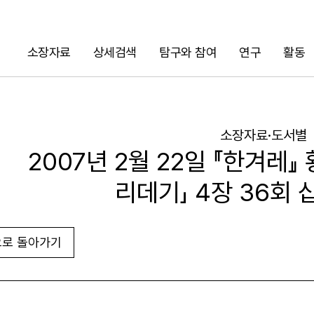
소장자료
상세검색
탐구와 참여
연구
활동
검색
소장자료·도서별
2007년 2월 22일 『한겨레』
리데기」 4장 36회 
로 돌아가기
URL 복사
화면인쇄