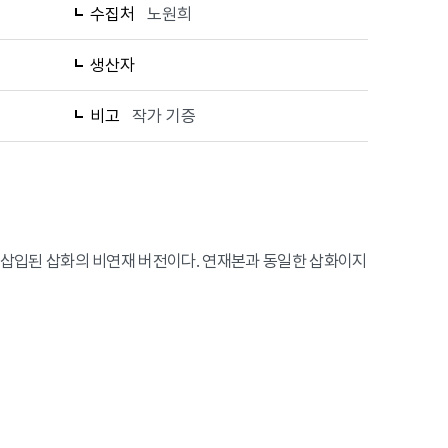
수집처
노원희
생산자
비고
작가 기증
6회에 삽입된 삽화의 비연재 버전이다. 연재본과 동일한 삽화이지