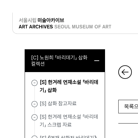
로그인
[C] 노원희 「바리데기」 삽화
컬렉션
[S] 한겨레 연재소설 「바리데
기」 삽화
[S] 삽화 참고자료
목록으
[S] 한겨레 연재소설 「바리데
기」 스크랩 자료