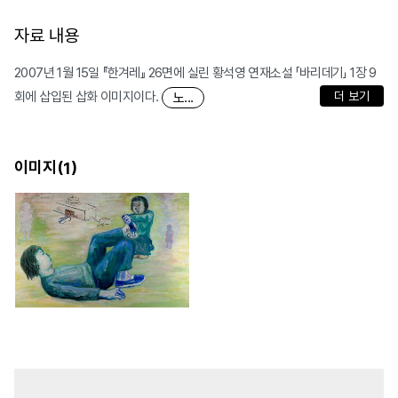
자료 내용
2007년 1월 15일 『한겨레』 26면에 실린 황석영 연재소설 「바리데기」 1장 9
회에 삽입된 삽화 이미지이다.
더 보기
노...
이미지(
)
1