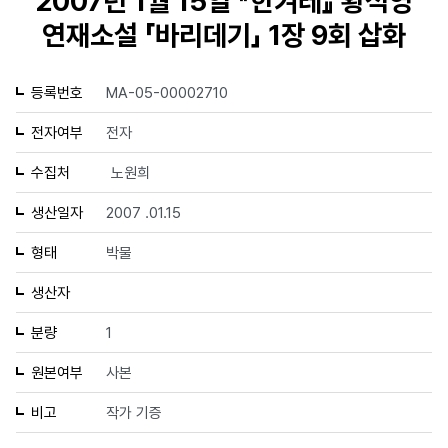
2007년 1월 15일 『한겨레』 황석영
연재소설 「바리데기」 1장 9회 삽화
등록번호
MA-05-00002710
전자여부
전자
수집처
노원희
생산일자
2007 .01.15
형태
박물
생산자
분량
1
원본여부
사본
비고
작가 기증