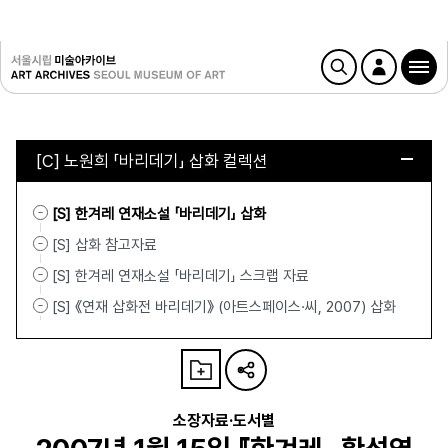
[C] 노원희 「바리데기」 삽화 컬렉션
[S] 한겨레 연재소설 「바리데기」 삽화
[S] 삽화 참고자료
[S] 한겨레 연재소설 「바리데기」 스크랩 자료
[S] 《연재 삽화전 바리데기》 (아트스페이스·씨, 2007) 삽화
소장자료·도서별