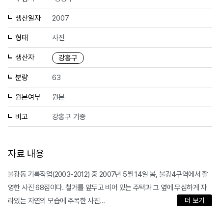
생산일자
2007
형태
사진
생산자
강홍구
분량
63
원본여부
원본
비고
강홍구 기증
자료 내용
불광동 기록작업(2003-2012) 중 2007년 5월 14일 봄, 불광4구역에서 촬
영한 사진 68점이다. 철거를 앞두고 비어 있는 주택과 그 옆에 무심하게 자
라있는 자연의 모습에 주목한 사진...
더 보기