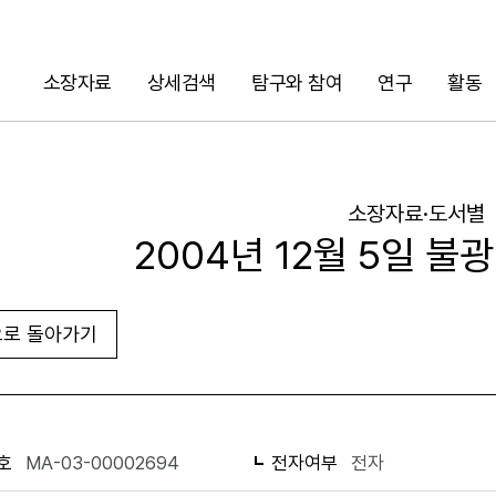
소장자료
상세검색
탐구와 참여
연구
활동
검색
소장자료·도서별
2004년 12월 5일 불
로 돌아가기
URL 복사
화면인쇄
호
MA-03-00002694
전자여부
전자