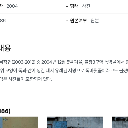
자
2004
형태
사진
186
원본여부
원본
내용
작업(2003-2012) 중 2004년 12월 5일 겨울, 불광3구역 독박골에
바위 모양이 독과 같이 생긴 데서 유래된 지명으로 독바윗골이라고도 불렸다
담은 사진들이 포함되어 있다.
)
186