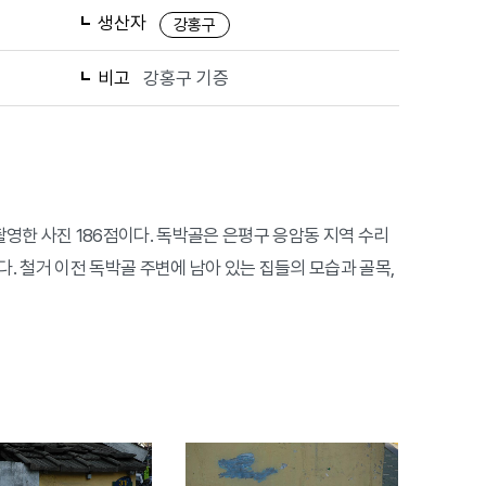
생산자
강홍구
비고
강홍구 기증
서 촬영한 사진 186점이다. 독박골은 은평구 응암동 지역 수리
. 철거 이전 독박골 주변에 남아 있는 집들의 모습과 골목,