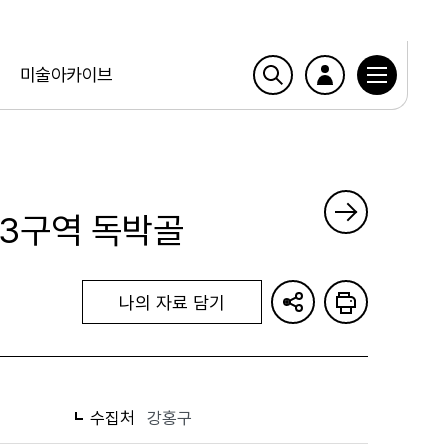
미술아카이브
광3구역 독박골
나의 자료 담기
수집처
강홍구