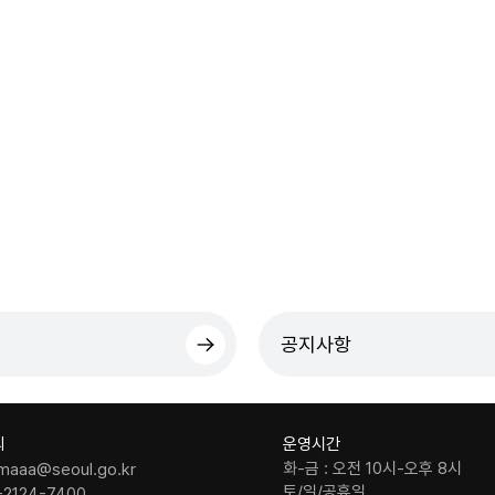
공지사항
의
운영시간
화-금 : 오전 10시-오후 8시
maaa@seoul.go.kr
토/일/공휴일
-2124-7400