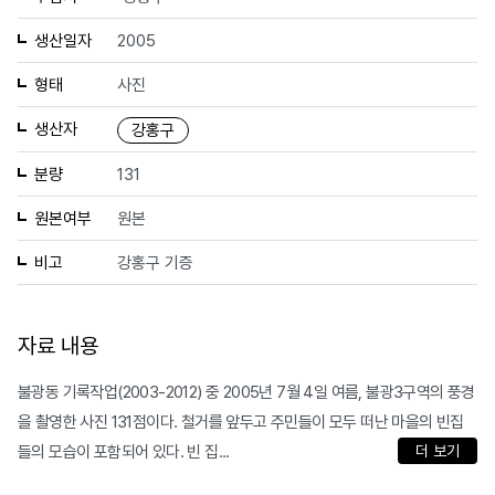
생산일자
2005
형태
사진
생산자
강홍구
분량
131
원본여부
원본
비고
강홍구 기증
자료 내용
불광동 기록작업(2003-2012) 중 2005년 7월 4일 여름, 불광3구역의 풍경
을 촬영한 사진 131점이다. 철거를 앞두고 주민들이 모두 떠난 마을의 빈집
들의 모습이 포함되어 있다. 빈 집...
더 보기