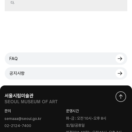
다.
FAQ
공지사항
문의
운영시간
화-금 : 오전 10시-오후 8시
semaaa@seoul.go.kr
토/일/공휴일
02-2124-7400