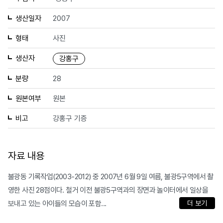
생산일자
2007
형태
사진
생산자
강홍구
분량
28
원본여부
원본
비고
강홍구 기증
자료 내용
불광동 기록작업(2003-2012) 중 2007년 6월 9일 여름, 불광5구역에서 촬
영한 사진 28점이다. 철거 이전 불광5구역과의 장면과 놀이터에서 일상을
보내고 있는 아이들의 모습이 포함...
더 보기