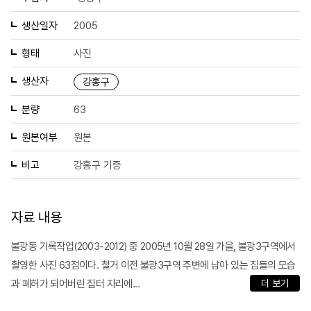
생산일자
2005
형태
사진
생산자
강홍구
분량
63
원본여부
원본
비고
강홍구 기증
자료 내용
불광동 기록작업(2003-2012) 중 2005년 10월 28일 가을, 불광3구역에서
촬영한 사진 63점이다. 철거 이전 불광3구역 주변에 남아 있는 집들의 모습
과 폐허가 되어버린 집터 자리에...
더 보기