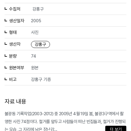
수집처
강홍구
생산일자
2005
형태
사진
생산자
강홍구
분량
74
원본여부
원본
비고
강홍구 기증
자료 내용
불광동 기록작업(2003-2012) 중 2005년 4월 19일 봄, 불광3구역에서 촬
영한 사진 74점이다. 철거를 앞두고 사람들이 떠난 빈집들과, 철거가 진행되
는 모습, 그 자리에 남은 장난감...
더 보기