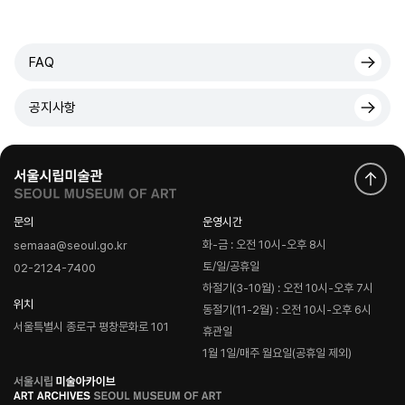
FAQ
공지사항
문의
운영시간
화-금 : 오전 10시-오후 8시
semaaa@seoul.go.kr
토/일/공휴일
02-2124-7400
하절기(3-10월) : 오전 10시-오후 7시
위치
동절기(11-2월) : 오전 10시-오후 6시
서울특별시 종로구 평창문화로 101
휴관일
1월 1일/매주 월요일(공휴일 제외)
로
고