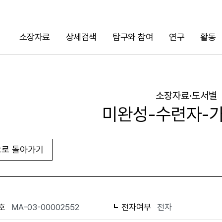
소장자료
상세검색
탐구와 참여
연구
활동
검색
소장자료·도서별
미완성-수련자-
로 돌아가기
URL 복사
화면인쇄
호
MA-03-00002552
전자여부
전자