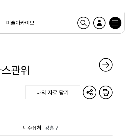
미술아카이브
가스관위
나의 자료 담기
수집처
강홍구