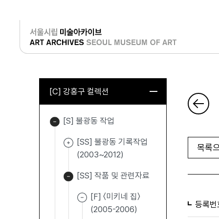
로그인
[C] 강홍구 컬렉션
[S] 불광동 작업
[SS] 불광동 기록작업
목록으
(2003~2012)
[SS] 작품 및 관련자료
[F] 〈미키네 집〉
등록번
(2005-2006)