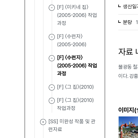
생산일
[F] 〈미키네 집〉
(2005-2006) 작업
분량
과정
[F] 〈수련자〉
(2005-2006)
자료 
[F] 〈수련자〉
(2005-2006) 작업
불광동 철
과정
이다. 강
[F] 〈그 집〉(2010)
[F] 〈그 집〉(2010)
작업과정
이미지(
[SS] 미완성 작품 및 관
련자료