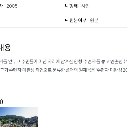
자
2005
형태
사진
1
원본여부
원본
내용
거를 앞두고 주민들이 떠난 자리에 남겨진 인형 '수련자'를 놓고 연출한 〈수
홍구가 수련자 미완성 작업으로 분류한 폴더의 원제목은 '수련자 미완성 200
)
1