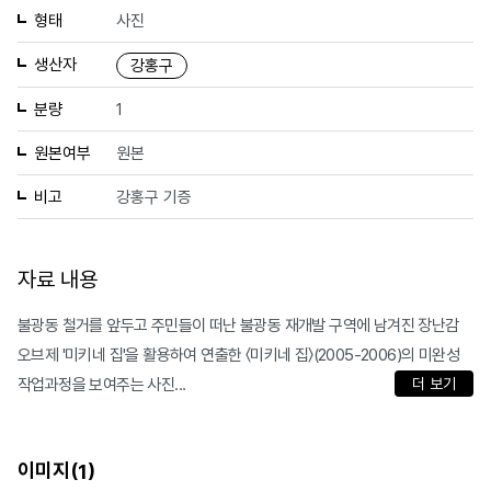
형태
사진
생산자
강홍구
분량
1
원본여부
원본
비고
강홍구 기증
자료 내용
불광동 철거를 앞두고 주민들이 떠난 불광동 재개발 구역에 남겨진 장난감
오브제 '미키네 집'을 활용하여 연출한 〈미키네 집〉(2005-2006)의 미완성
작업과정을 보여주는 사진...
더 보기
이미지(
)
1