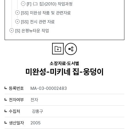
[F] 〈그 집〉(2010) 작업과정
[SS] 미완성 작품 및 관련자료
[SS] 전시 관련 자료
[S] 은평뉴타운 작업
소장자료·도서별
미완성-미키네 집-웅덩이
등록번호
MA-03-00002483
전자여부
전자
수집처
강홍구
생산일자
2005