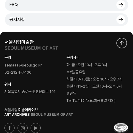
FAQ
공지사항
문의
운영시간
화-금 : 오전 10시-오후 8시
semaaa@seoul.go.kr
토/일/공휴일
02-2124-7400
하절기(3-10월) : 오전 10시-오후 7시
위치
동절기(11-2월) : 오전 10시-오후 6시
서울특별시 종로구 평창문화로 101
휴관일
1월 1일/매주 월요일(공휴일 제외)
로
고