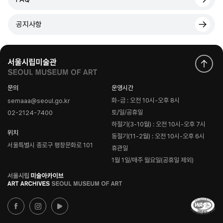
공지사항
문의
운영시간
화-금 : 오전 10시-오후 8시
semaaa@seoul.go.kr
토/일/공휴일
02-2124-7400
하절기(3-10월) : 오전 10시-오후 7시
위치
동절기(11-2월) : 오전 10시-오후 6시
서울특별시 종로구 평창문화로 101
휴관일
1월 1일/매주 월요일(공휴일 제외)
로
고