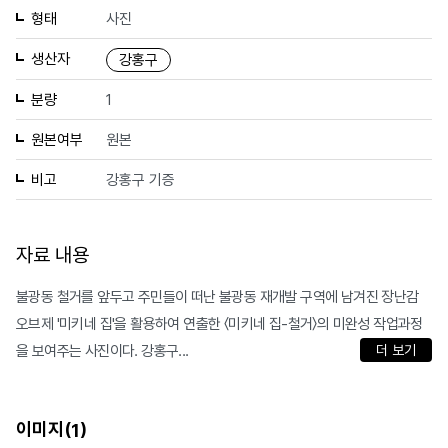
형태
사진
생산자
강홍구
분량
1
원본여부
원본
비고
강홍구 기증
자료 내용
불광동 철거를 앞두고 주민들이 떠난 불광동 재개발 구역에 남겨진 장난감
오브제 '미키네 집'을 활용하여 연출한 〈미키네 집-철거〉의 미완성 작업과정
을 보여주는 사진이다. 강홍구...
더 보기
이미지(
)
1