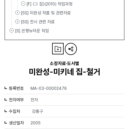
[F] 〈그 집〉(2010) 작업과정
[SS] 미완성 작품 및 관련자료
[SS] 전시 관련 자료
[S] 은평뉴타운 작업
소장자료·도서별
미완성-미키네 집-철거
등록번호
MA-03-00002476
전자여부
전자
수집처
강홍구
생산일자
2005