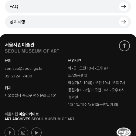
FAQ
공지사항
문의
운영시간
화-금 : 오전 10시-오후 8시
semaaa@seoul.go.kr
토/일/공휴일
02-2124-7400
하절기(3-10월) : 오전 10시-오후 7시
위치
동절기(11-2월) : 오전 10시-오후 6시
서울특별시 종로구 평창문화로 101
휴관일
1월 1일/매주 월요일(공휴일 제외)
로
고