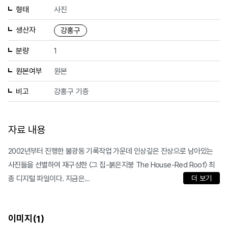
형태
사진
생산자
강홍구
분량
1
원본여부
원본
비고
강홍구 기증
자료 내용
2002년부터 진행한 불광동 기록작업 가운데 인상깊은 잔상으로 남아있는
사진들을 선별하여 재구성한 〈그 집-붉은지붕 The House-Red Roof〉 최
종 디지털 파일이다. 지금은...
더 보기
이미지(
)
1