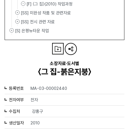
[F] 〈그 집〉(2010) 작업과정
[SS] 미완성 작품 및 관련자료
[SS] 전시 관련 자료
[S] 은평뉴타운 작업
소장자료·도서별
〈그 집-붉은지붕〉
등록번호
MA-03-00002440
전자여부
전자
수집처
강홍구
생산일자
2010