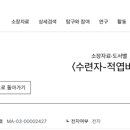
소장자료
상세검색
탐구와 참여
연구
활동
검색
소장자료·도서별
〈수련자-적엽
로 돌아가기
URL 복사
화면인쇄
호
MA-03-00002427
전자여부
전자