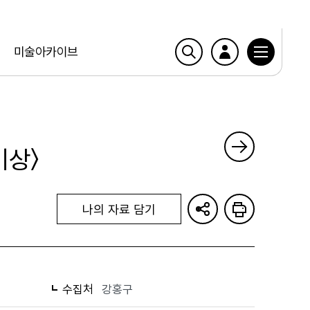
미술아카이브
비상〉
나의 자료 담기
수집처
강홍구