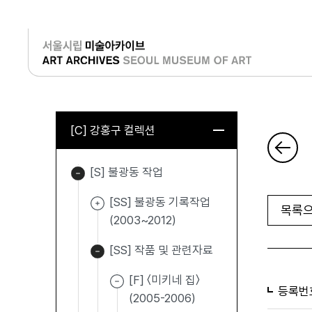
로그인
[C] 강홍구 컬렉션
[S] 불광동 작업
[SS] 불광동 기록작업
목록으
(2003~2012)
[SS] 작품 및 관련자료
[F] 〈미키네 집〉
등록번
(2005-2006)