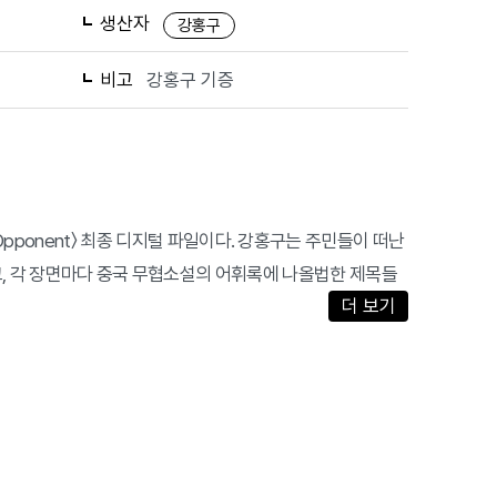
생산자
강홍구
비고
강홍구 기증
re an Opponent〉 최종 디지털 파일이다. 강홍구는 주민들이 떠난
고, 각 장면마다 중국 무협소설의 어휘록에 나올법한 제목들
더 보기