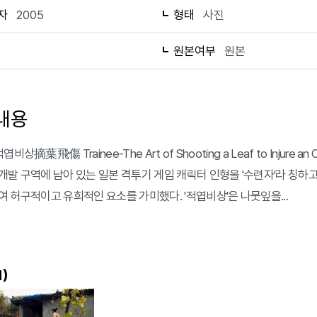
자
2005
형태
사진
1
원본여부
원본
내용
비상摘葉飛傷 Trainee-The Art of Shooting a Leaf to Inju
개발 구역에 남아 있는 일본 격투기 게임 캐릭터 인형을 '수련자'라 칭하
여 허구적이고 유희적인 요소를 가미했다. '적엽비상'은 나뭇잎을...
)
1