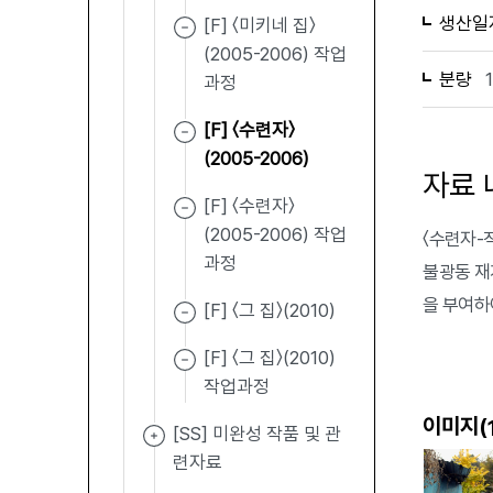
생산일
[F] 〈미키네 집〉
(2005-2006) 작업
분량
과정
[F] 〈수련자〉
(2005-2006)
자료 
[F] 〈수련자〉
(2005-2006) 작업
〈수련자-적엽
과정
불광동 재
을 부여하
[F] 〈그 집〉(2010)
[F] 〈그 집〉(2010)
작업과정
이미지(
[SS] 미완성 작품 및 관
련자료