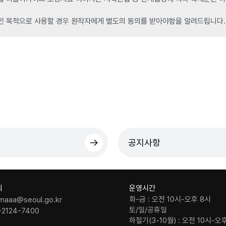
인 목적으로 사용할 경우 원작자에게 별도의 동의를 받아야함을 알려드립니다.
공지사항
의
운영시간
화-금 : 오전 10시-오후 8시
maaa@seoul.go.kr
토/일/공휴일
-2124-7400
하절기(3-10월) : 오전 10시-오