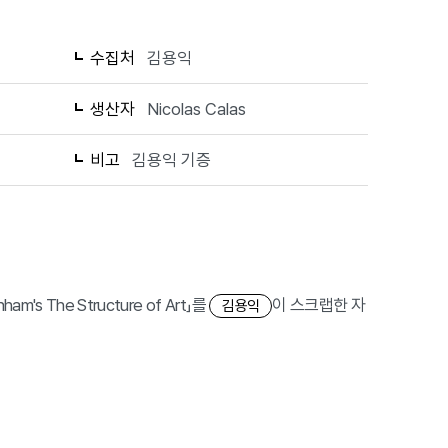
수집처
김용익
생산자
Nicolas Calas
비고
김용익 기증
nham's The Structure of Art」를
이 스크랩한 자
김용익