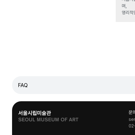
며,
영리적
FAQ
문
se
02