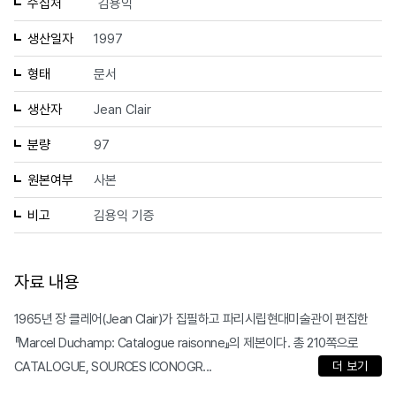
수집처
김용익
생산일자
1997
형태
문서
생산자
Jean Clair
분량
97
원본여부
사본
비고
김용익 기증
자료 내용
1965년 장 클레어(Jean Clair)가 집필하고 파리시립현대미술관이 편집한
『Marcel Duchamp: Catalogue raisonne』의 제본이다. 총 210쪽으로
CATALOGUE, SOURCES ICONOGR...
더 보기