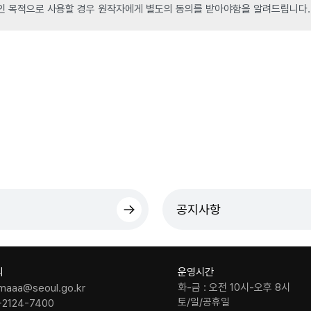
인 목적으로 사용할 경우 원작자에게 별도의 동의를 받아야함을 알려드립니다.
공지사항
의
운영시간
화-금 : 오전 10시-오후 8시
maaa@seoul.go.kr
토/일/공휴일
-2124-7400