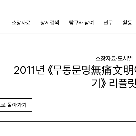
소장자료
상세검색
탐구와 참여
연구
활동
검색
소장자료·도서별
2011년 《무통문명無痛文明
기》 리플
로 돌아가기
URL 복사
화면인쇄