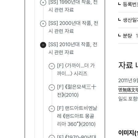
[SS] 1990년대 작품, 전
등록번
시 관련 자료
생산일
[SS] 2000년대 작품, 전
시 관련 자료
분량
[SS] 2010년대 작품, 전
시 관련 자료
자료 
[F] 〈가까이...더 가
까이…〉 시리즈
2011년 
[F] 《젊은모색三十
명無痛文明
전》(2010)
일도 포함
[F] 랜드아트비엔날
레 《랜드아트 몽골
리아 360˚》(2010)
이미지(
[F] 《1970-80년대