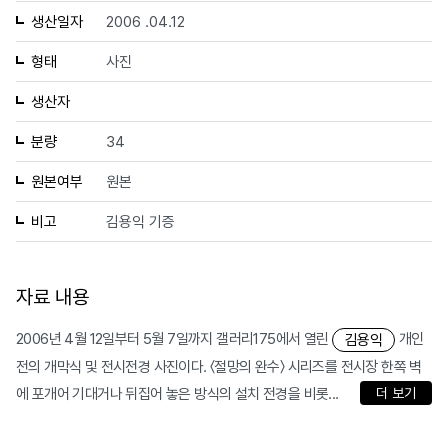
생산일자
2006 .04.12
형태
사진
생산자
분량
34
원본여부
원본
비고
김용익 기증
자료 내용
2006년 4월 12일부터 5월 7일까지 갤러리175에서 열린
개인
김용익
전의 개막식 및 전시전경 사진이다. 〈절망의 완수〉 시리즈를 전시장 한쪽 벽
에 포개어 기대거나 뒤집어 놓은 방식의 설치 전경을 비롯...
더 보기