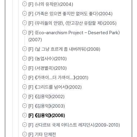
[F] 〈나의 유작은〉(2004)
[F] 〈가족은 있으면 좋지만 없어도 좋다〉(2004)
[F] 〈우리들의 안양〉, 〈만고강산 유람할 제〉(2005)
[F] 〈Eco–anarchism Project – Deserted Park〉
(2007)
[F] 〈날 그냥 흐르게 좀 내버려둬〉(2008)
[F] 〈농업사수〉(2010)
[F] 〈서경별곡〉(2010)
[F] 《가까이...더 가까이...》(2001)
[F] 《그리드를 넘어서》(2002)
[F] 《김용익》(2002)
[F] 《김용익》(2003)
[F] 《김용익》(2006)
[F] 산다르브 국제 아티스트 레지던시(2009-2010)
[F] 기타 단체전