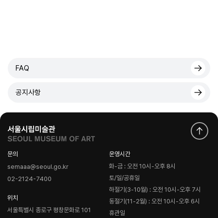
FAQ
공지사항
문의
운영시간
화-금 : 오전 10시-오후 8시
semaaa@seoul.go.kr
토/일/공휴일
02-2124-7400
하절기(3-10월) : 오전 10시-오후 7시
위치
동절기(11-2월) : 오전 10시-오후 6시
서울특별시 종로구 평창문화로 101
휴관일