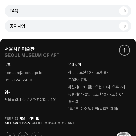
FAQ
공지사항
문의
운영시간
화-금 : 오전 10시-오후 8시
semaaa@seoul.go.kr
토/일/공휴일
02-2124-7400
하절기(3-10월) : 오전 10시-오후 7시
위치
동절기(11-2월) : 오전 10시-오후 6시
서울특별시 종로구 평창문화로 101
휴관일
1월 1일/매주 월요일(공휴일 제외)
로
고