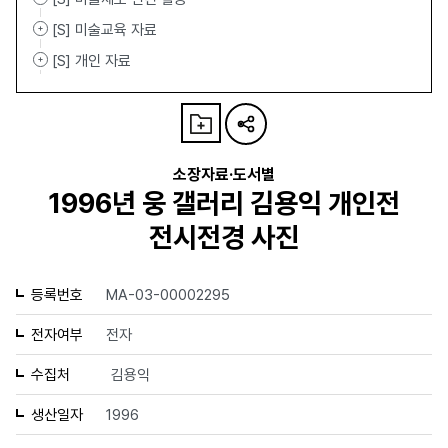
[S] 미술교육 자료
[S] 개인 자료
소장자료·도서별
1996년 웅 갤러리 김용익 개인전
전시전경 사진
등록번호
MA-03-00002295
전자여부
전자
수집처
김용익
생산일자
1996