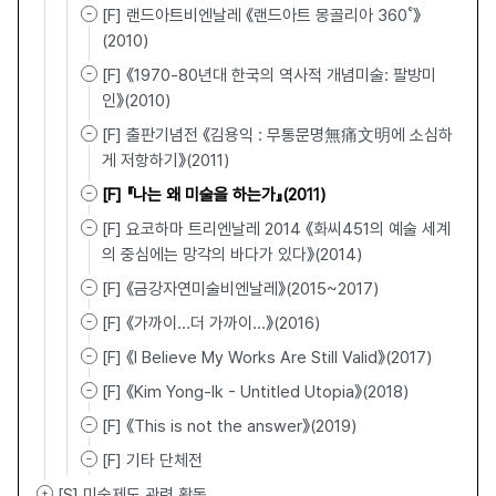
[F] 랜드아트비엔날레 《랜드아트 몽골리아 360˚》
(2010)
[F] 《1970-80년대 한국의 역사적 개념미술: 팔방미
인》(2010)
[F] 출판기념전 《김용익 : 무통문명無痛文明에 소심하
게 저항하기》(2011)
[F] 『나는 왜 미술을 하는가』(2011)
[F] 요코하마 트리엔날레 2014 《화씨451의 예술 세계
의 중심에는 망각의 바다가 있다》(2014)
[F] 《금강자연미술비엔날레》(2015~2017)
[F] 《가까이…더 가까이…》(2016)
[F] 《I Believe My Works Are Still Valid》(2017)
[F] 《Kim Yong-Ik - Untitled Utopia》(2018)
[F] 《This is not the answer》(2019)
[F] 기타 단체전
[S] 미술제도 관련 활동