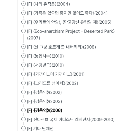
[F] 〈나의 유작은〉(2004)
[F] 〈가족은 있으면 좋지만 없어도 좋다〉(2004)
[F] 〈우리들의 안양〉, 〈만고강산 유람할 제〉(2005)
[F] 〈Eco–anarchism Project – Deserted Park〉
(2007)
[F] 〈날 그냥 흐르게 좀 내버려둬〉(2008)
[F] 〈농업사수〉(2010)
[F] 〈서경별곡〉(2010)
[F] 《가까이...더 가까이...》(2001)
[F] 《그리드를 넘어서》(2002)
[F] 《김용익》(2002)
[F] 《김용익》(2003)
[F] 《김용익》(2006)
[F] 산다르브 국제 아티스트 레지던시(2009-2010)
[F] 기타 단체전