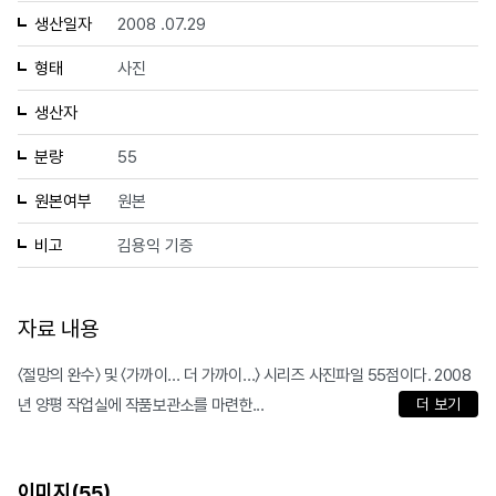
생산일자
2008 .07.29
형태
사진
생산자
분량
55
원본여부
원본
비고
김용익 기증
자료 내용
〈절망의 완수〉 및 〈가까이… 더 가까이…〉 시리즈 사진파일 55점이다. 2008
년 양평 작업실에 작품보관소를 마련한...
더 보기
이미지(
)
55