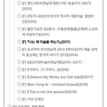
[F] 랜드아트비엔날레 《랜드아트 몽골리아 360˚》
(2010)
[F] 《1970-80년대 한국의 역사적 개념미술: 팔방미
인》(2010)
[F] 출판기념전 《김용익 : 무통문명無痛文明에 소심하
게 저항하기》(2011)
[F] 『나는 왜 미술을 하는가』(2011)
[F] 요코하마 트리엔날레 2014 《화씨451의 예술 세계
의 중심에는 망각의 바다가 있다》(2014)
[F] 《금강자연미술비엔날레》(2015~2017)
[F] 《가까이…더 가까이…》(2016)
[F] 《I Believe My Works Are Still Valid》(2017)
[F] 《Kim Yong-Ik - Untitled Utopia》(2018)
[F] 《This is not the answer》(2019)
[F] 기타 단체전
[S] 미술제도 관련 활동