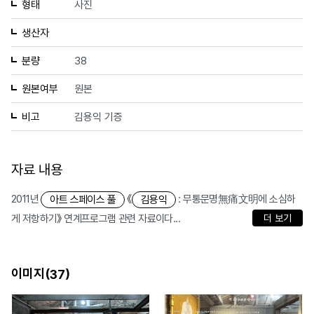
형태
사진
생산자
분량
38
원본여부
원본
비고
김용익 기증
자료 내용
2011년
《
: 무통문명無痛文明에 소심하
아트 스페이스 풀
김용익
게 저항하기》 연계프로그램 관련 자료이다...
더 보기
이미지(
)
37