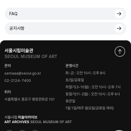
FAQ
공지사항
문의
운영시간
화-금 : 오전 10시-오후 8시
semaaa@seoul.go.kr
토/일/공휴일
02-2124-7400
하절기(3-10월) : 오전 10시-오후 7시
위치
동절기(11-2월) : 오전 10시-오후 6시
서울특별시 종로구 평창문화로 101
휴관일
1월 1일/매주 월요일(공휴일 제외)
로
고