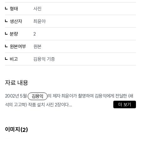
형태
사진
생산자
최윤아
분량
2
원본여부
원본
비고
김용익 기증
자료 내용
2002년 5월
의 제자 최윤아가 촬영하여 김용익에게 전달한 〈쇄
김용익
석의 고고학〉 작품 설치 사진 2장이다...
더 보기
이미지(
)
2