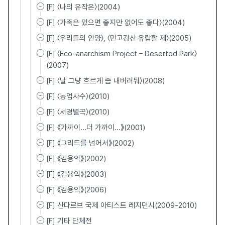
[F] 〈나의 유작은〉(2004)
[F] 〈가족은 있으면 좋지만 없어도 좋다〉(2004)
[F] 〈우리들의 안양〉, 〈만고강산 유람할 제〉(2005)
[F] 〈Eco–anarchism Project – Deserted Park〉
(2007)
[F] 〈날 그냥 흐르게 좀 내버려둬〉(2008)
[F] 〈농업사수〉(2010)
[F] 〈서경별곡〉(2010)
[F] 《가까이...더 가까이...》(2001)
[F] 《그리드를 넘어서》(2002)
[F] 《김용익》(2002)
[F] 《김용익》(2003)
[F] 《김용익》(2006)
[F] 산다르브 국제 아티스트 레지던시(2009-2010)
[F] 기타 단체전