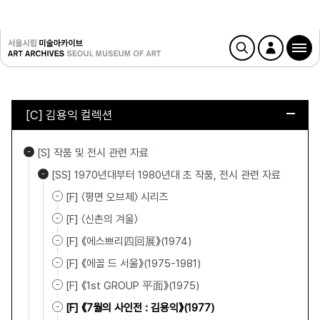
[C] 김용익 컬렉션
[S] 작품 및 전시 관련 자료
[SS] 1970년대부터 1980년대 초 작품, 전시 관련 자료
[F] 〈평면 오브제〉 시리즈
[F] 〈신촌의 겨울〉
[F] 《에스쁘리四回展》(1974)
[F] 《에꼴 드 서울》(1975-1981)
[F] 《1st GROUP 平面》(1975)
[F] 《7월의 사인전 : 김용익》(1977)