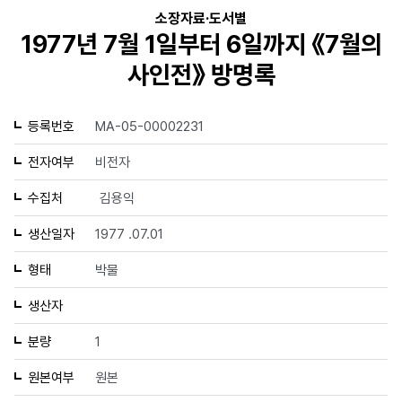
소장자료·도서별
1977년 7월 1일부터 6일까지 《7월의
사인전》 방명록
등록번호
MA-05-00002231
전자여부
비전자
수집처
김용익
생산일자
1977 .07.01
형태
박물
생산자
분량
1
원본여부
원본