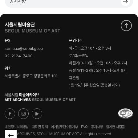
공지사항
문의
운영시간
화-금 : 오전 10시-오후 8시
semaaa@seoul.go.kr
토/일/공휴일
02-2124-7400
하절기(3-10월) : 오전 10시-오후 7시
위치
동절기(11-2월) : 오전 10시-오후 6시
서울특별시 종로구 평창문화로 101
휴관일
1월 1일/매주 월요일(공휴일 제외)
로
고
개인정보처리방침
저작권 정책
이메일무단수집거부
FAQ
공지사항
함께한 사람들
© ART ARCHIVES, SEOUL MUSEUM OF ART All rights reserved