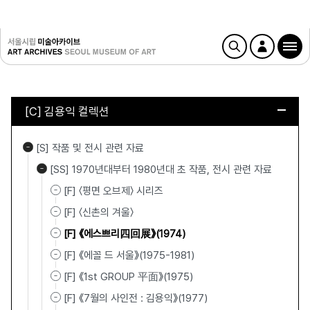
[C] 김용익 컬렉션
[S] 작품 및 전시 관련 자료
[SS] 1970년대부터 1980년대 초 작품, 전시 관련 자료
[F] 〈평면 오브제〉 시리즈
[F] 〈신촌의 겨울〉
[F] 《에스쁘리四回展》(1974)
[F] 《에꼴 드 서울》(1975-1981)
[F] 《1st GROUP 平面》(1975)
[F] 《7월의 사인전 : 김용익》(1977)