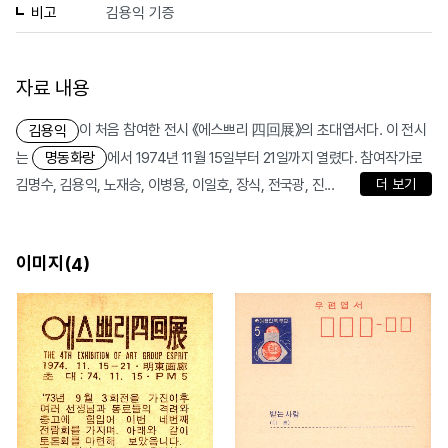
비고
김용익 기증
자료 내용
이 처음 참여한 전시 《에스쁘리 四回展》의 초대엽서다. 이 전시
김용익
는
에서 1974년 11월 15일부터 21일까지 열렸다. 참여작가로
명동화랑
김명수, 김용익, 노재승, 이병용, 이일호, 장식, 전국광, 진...
더 보기
이미지(
)
4