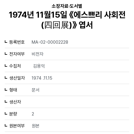
소장자료·도서별
1974년 11월15일 《에스쁘리 사회전
(四回展)》 엽서
등록번호
MA-02-00002228
전자여부
비전자
수집처
김용익
생산일자
1974 .11.15
형태
문서
생산자
분량
2
원본여부
원본