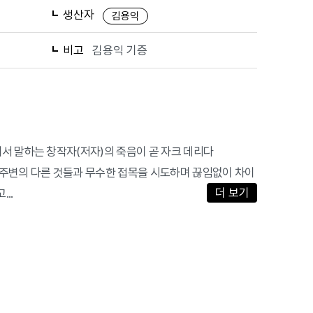
생산자
김용익
비고
김용익 기증
68)에서 말하는 창작자(저자)의 죽음이 곧 자크 데리다
하며, 주변의 다른 것들과 무수한 접목을 시도하며 끊임없이 차이
더 보기
..