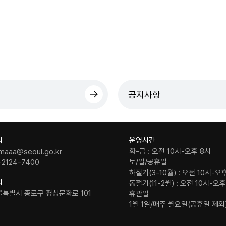
공지사항
의
운영시간
화-금 : 오전 10시-오후 8시
maaa@seoul.go.kr
토/일/공휴일
-2124-7400
하절기(3-10월) : 오전 10시-오
치
동절기(11-2월) : 오전 10시-오
울특별시 종로구 평창문화로 101
휴관일
1월 1일/매주 월요일(공휴일 제외