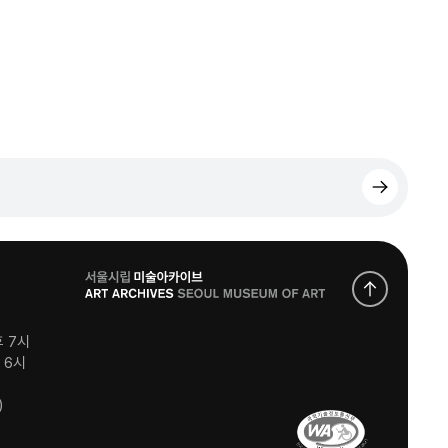
로
고
후 7시
후 6시
)