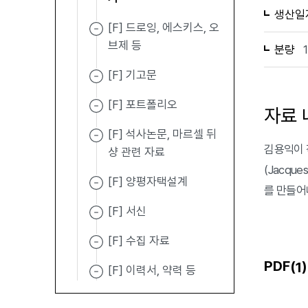
생산일
[F] 드로잉, 에스키스, 오
브제 등
분량
[F] 기고문
[F] 포트폴리오
자료 
[F] 석사논문, 마르셀 뒤
김용익이 작
샹 관련 자료
(Jacq
[F] 양평자택설계
를 만들어
[F] 서신
[F] 수집 자료
PDF(
)
1
[F] 이력서, 약력 등