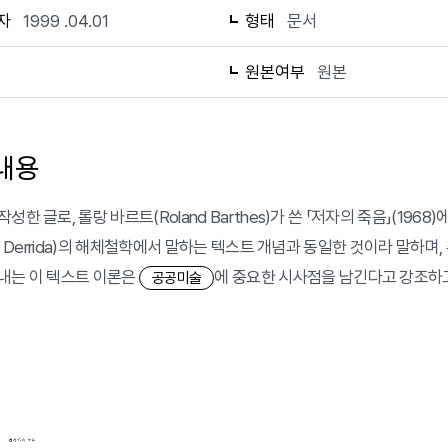
자
1999 .04.01
형태
문서
1
원본여부
원본
내용
성한 글로, 롤랑 바르트(Roland Barthes)가 쓴 「저자의 죽음」(19
ues Derrida)의 해체철학에서 말하는 텍스트 개념과 동일한 것이라 말
내는 이 텍스트 이론은
에 중요한 시사점을 남긴다고 강조하고.
공공미술