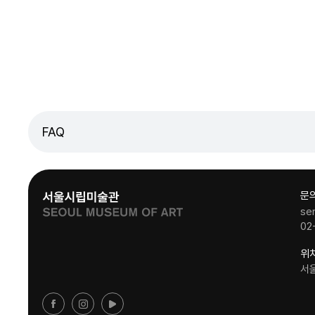
FAQ
문
se
02
위
서