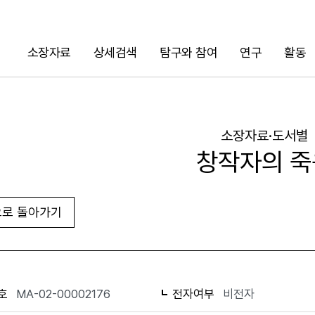
소장자료
상세검색
탐구와 참여
연구
활동
검색
소장자료·도서별
창작자의 죽
로 돌아가기
URL 복사
화면인쇄
호
MA-02-00002176
전자여부
비전자