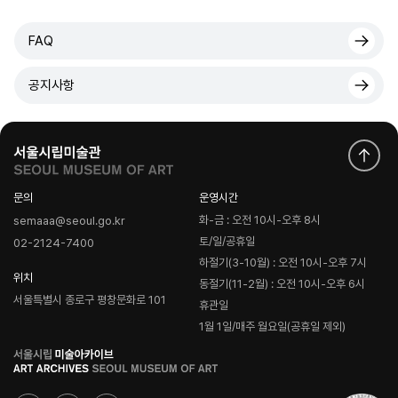
FAQ
공지사항
문의
운영시간
화-금 : 오전 10시-오후 8시
semaaa@seoul.go.kr
토/일/공휴일
02-2124-7400
하절기(3-10월) : 오전 10시-오후 7시
위치
동절기(11-2월) : 오전 10시-오후 6시
서울특별시 종로구 평창문화로 101
휴관일
1월 1일/매주 월요일(공휴일 제외)
로
고