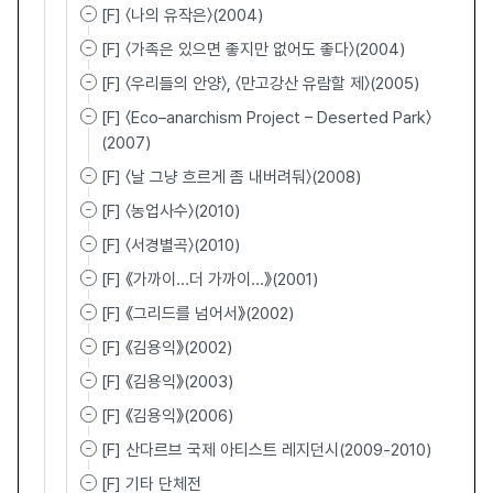
[F] 〈나의 유작은〉(2004)
[F] 〈가족은 있으면 좋지만 없어도 좋다〉(2004)
[F] 〈우리들의 안양〉, 〈만고강산 유람할 제〉(2005)
[F] 〈Eco–anarchism Project – Deserted Park〉
(2007)
[F] 〈날 그냥 흐르게 좀 내버려둬〉(2008)
[F] 〈농업사수〉(2010)
[F] 〈서경별곡〉(2010)
[F] 《가까이...더 가까이...》(2001)
[F] 《그리드를 넘어서》(2002)
[F] 《김용익》(2002)
[F] 《김용익》(2003)
[F] 《김용익》(2006)
[F] 산다르브 국제 아티스트 레지던시(2009-2010)
[F] 기타 단체전