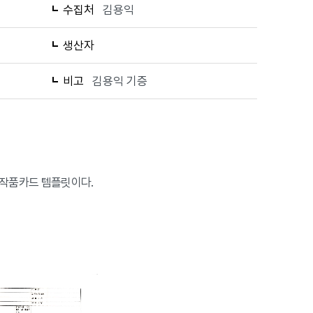
수집처
김용익
생산자
비고
김용익 기증
 작품카드 템플릿이다.