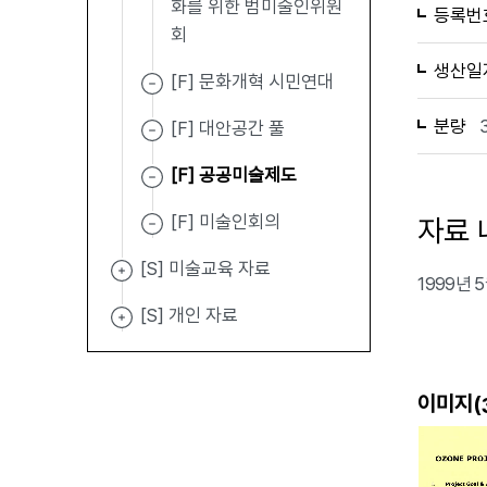
화를 위한 범미술인위원
등록번
회
생산일
[F] 문화개혁 시민연대
분량
[F] 대안공간 풀
[F] 공공미술제도
[F] 미술인회의
자료 
[S] 미술교육 자료
1999년
[S] 개인 자료
이미지(