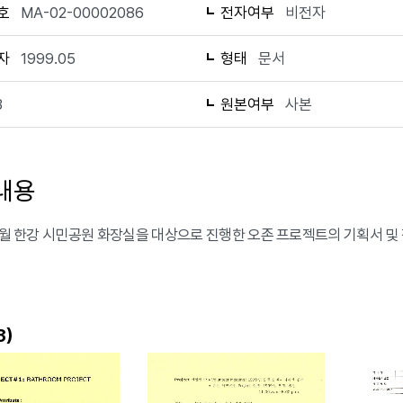
호
MA-02-00002086
전자여부
비전자
자
1999.05
형태
문서
3
원본여부
사본
내용
 5월 한강 시민공원 화장실을 대상으로 진행한 오존 프로젝트의 기획서 및
)
3