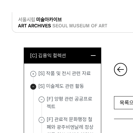
로그인
[C] 김용익 컬렉션
[S] 작품 및 전시 관련 자료
[S] 미술제도 관련 활동
[F] 양평 관련 공공프로
목록으
젝트
[F] 관료적 문화행정 철
폐와 광주비엔날레 정상