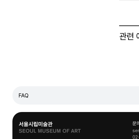
관련
FAQ
문
se
02