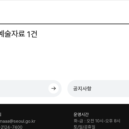
 예술자료
건
1
더보기
공지사항
의
운영시간
화-금 : 오전 10시-오후 8시
maaa@seoul.go.kr
토/일/공휴일
-2124-7400