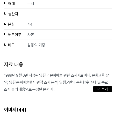
형태
문서
생산자
분량
44
원본여부
사본
비고
김용익 기증
자료 내용
1999년 9월 6일 작성된 양평군 문화예술 관련 조사자료이다. 문화교육 방
안, 양평 문화예술행사 관객 조사 분석, 양평군민의 문화향수 실태 및 수요
조사 등의 내용으로 구성된 문서이...
더 보기
이미지(
)
44