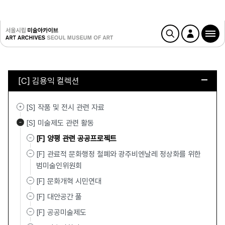
[C] 김용익 컬렉션
[S] 작품 및 전시 관련 자료
[S] 미술제도 관련 활동
[F] 양평 관련 공공프로젝트
[F] 관료적 문화행정 철폐와 광주비엔날레 정상화를 위한
범미술인위원회
[F] 문화개혁 시민연대
[F] 대안공간 풀
[F] 공공미술제도