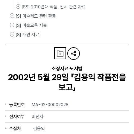
[SS] 2010년대 작품, 전시 관련 자료
[S] 미술제도 관련 활동
[S] 미술교육 자료
[S] 개인 자료
소장자료·도서별
2002년 5월 29일 「김용익 작품전을
보고」
등록번호
MA-02-00002028
전자여부
비전자
수집처
김용익