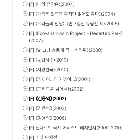
[F] 〈나의 유작은〉(2004)
[F] 〈가족은 있으면 좋지만 없어도 좋다〉(2004)
[F] 〈우리들의 안양〉, 〈만고강산 유람할 제〉(2005)
[F] 〈Eco–anarchism Project – Deserted Park〉
(2007)
[F] 〈날 그냥 흐르게 좀 내버려둬〉(2008)
[F] 〈농업사수〉(2010)
[F] 〈서경별곡〉(2010)
[F] 《가까이...더 가까이...》(2001)
[F] 《그리드를 넘어서》(2002)
[F] 《김용익》(2002)
[F] 《김용익》(2003)
[F] 《김용익》(2006)
[F] 산다르브 국제 아티스트 레지던시(2009-2010)
[F] 기타 단체전