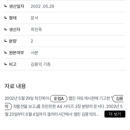
생산일자
2002 .05.29
형태
문서
생산자
최진욱
분량
2
원본여부
사본
비고
김용익 기증
자료 내용
2002년 5월 29일 최진욱이
웹진 자유게시판에 기고한 「
포럼A
김용
작품전을 보고」를 프린트한 A4 사이즈 2장 분량의 문서다. 2002년 5
익
월 23일부터 6월 4일까지 갤러리사간에서 열린 김용익의...
더 보기