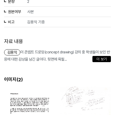
분량
2
원본여부
사본
비고
김용익 기증
자료 내용
이 콘셉트 드로잉(concept drawing) 강의 중 학생들이 보인 반
김용익
응에 대한 감상을 남긴 글이다. 뒷면에 육필...
더 보기
이미지(
)
2