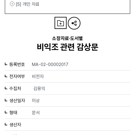
[S] 개인 자료
소장자료·도서별
비익조 관련 감상문
등록번호
MA-02-00002017
전자여부
비전자
수집처
김용익
생산일자
미상
형태
문서
생산자