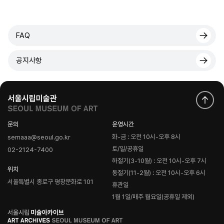
FAQ
공지사항
문의
운영시간
화-금 : 오전 10시-오후 8시
semaaa@seoul.go.kr
토/일/공휴일
02-2124-7400
하절기(3-10월) : 오전 10시-오후 7시
위치
동절기(11-2월) : 오전 10시-오후 6시
서울특별시 종로구 평창문화로 101
휴관일
1월 1일/매주 월요일(공휴일 제외)
로
고