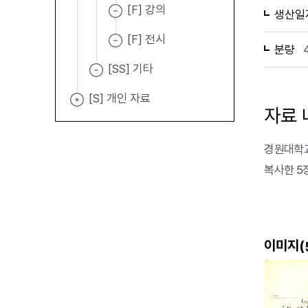
[F] 강의
생산일
[F] 전시
분량
[SS] 기타
[S] 개인 자료
자료 
경원대학교
복사한 5
이미지(