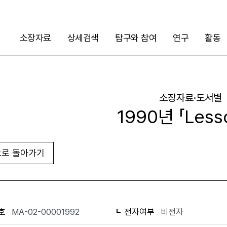
소장자료
상세검색
탐구와 참여
연구
활동
검색
소장자료·도서별
1990년 「Less
로 돌아가기
URL 복사
화면인쇄
호
MA-02-00001992
전자여부
비전자