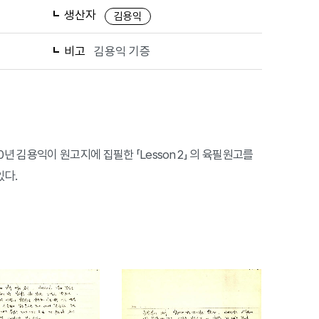
생산자
김용익
비고
김용익 기증
 김용익이 원고지에 집필한 「Lesson 2」 의 육필원고를
있다.