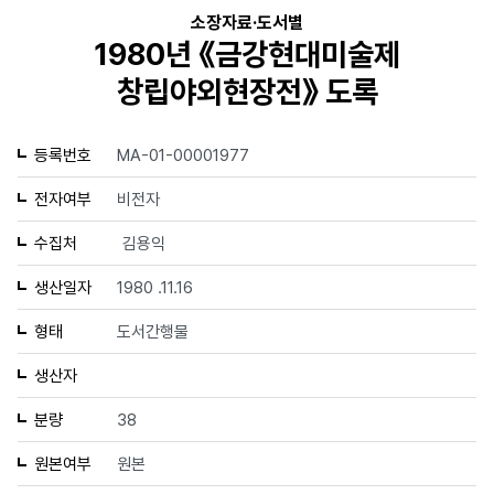
소장자료·도서별
1980년 《금강현대미술제
창립야외현장전》 도록
등록번호
MA-01-00001977
전자여부
비전자
수집처
김용익
생산일자
1980 .11.16
형태
도서간행물
생산자
분량
38
원본여부
원본