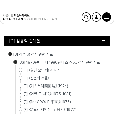
[C] 김용익 컬렉션
[S] 작품 및 전시 관련 자료
[SS] 1970년대부터 1980년대 초 작품, 전시 관련 자료
[F] 〈평면 오브제〉 시리즈
[F] 〈신촌의 겨울〉
[F] 《에스쁘리四回展》(1974)
[F] 《에꼴 드 서울》(1975-1981)
[F] 《1st GROUP 平面》(1975)
[F] 《7월의 사인전 : 김용익》(1977)