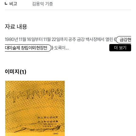
비고
김용익 기증
자료 내용
1980년 11월 16일부터 11월 22일까지 공주 금강 백사장에서 열린 《
금강현
》 도록이...
더 보기
대미술제 창립야외현장전
이미지(
)
1