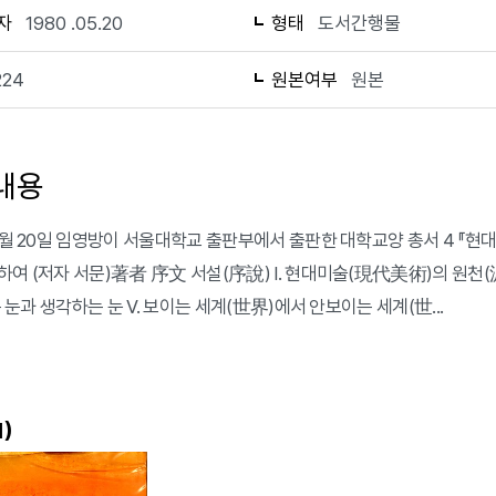
자
1980 .05.20
형태
도서간행물
224
원본여부
원본
내용
 5월 20일 임영방이 서울대학교 출판부에서 출판한 대학교양 총서 4 『현
여 (저자 서문)著者 序文 서설(序說) I. 현대미술(現代美術)의 원천(源泉)
보는 눈과 생각하는 눈 V. 보이는 세계(世界)에서 안보이는 세계(世...
)
1