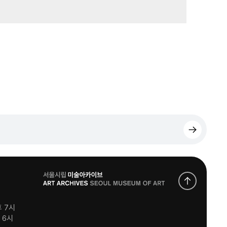
로
고
후 7시
후 6시