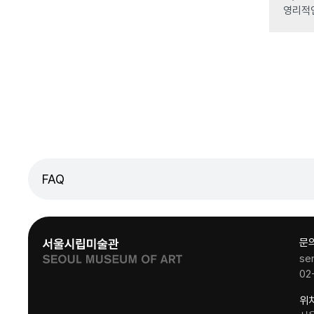
영리적
FAQ
문
se
02
위