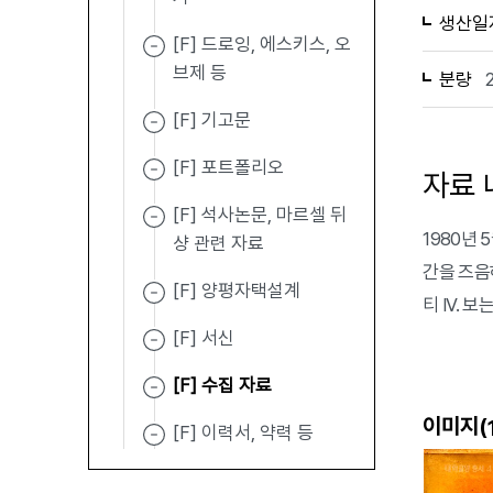
생산일
[F] 드로잉, 에스키스, 오
브제 등
분량
[F] 기고문
[F] 포트폴리오
자료 
[F] 석사논문, 마르셀 뒤
1980년
샹 관련 자료
간을 즈음하
[F] 양평자택설계
티 IV. 
[F] 서신
[F] 수집 자료
이미지(
[F] 이력서, 약력 등