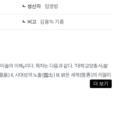
생산자
임영방
비고
김용익 기증
대미술의 이해』이다. 목차는 다음과 같다. 「대학교양총서」발
 II. 시대성의 노출(露出) III. 밝은 세계(世界)의 리얼리
더 보기