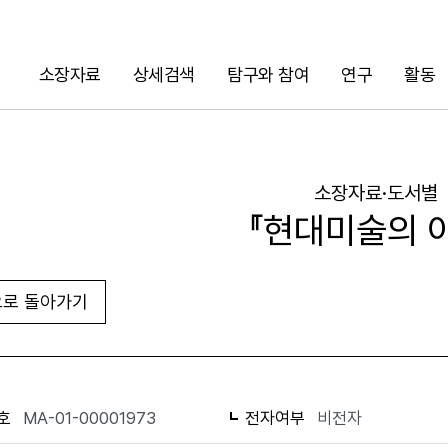
소장자료
상세검색
탐구와 참여
연구
활동
검색
소장자료·도서별
『현대미술의 
로 돌아가기
URL 복사
화면인쇄
호
MA-01-00001973
전자여부
비전자