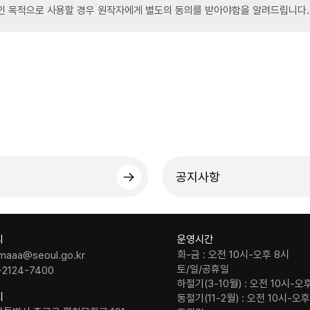
인 목적으로 사용할 경우 원작자에게 별도의 동의를 받아야함을 알려드립니다.
공지사항
의
운영시간
화-금 : 오전 10시-오후 8시
maaa@seoul.go.kr
토/일/공휴일
-2124-7400
하절기(3-10월) : 오전 10시-오
치
동절기(11-2월) : 오전 10시-오