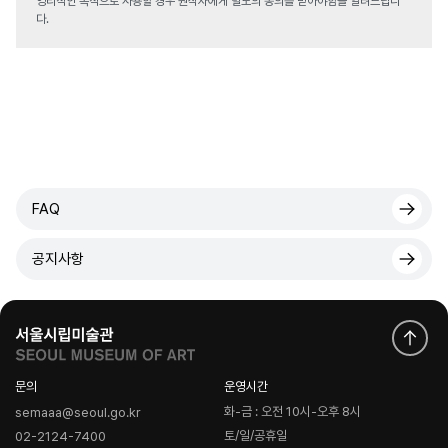
영리적인 목적으로 사용할 경우 원작자에게 별도의 동의를 받아야함을 알려드립니
다.
FAQ
공지사항
문의
운영시간
화-금 : 오전 10시-오후 8시
semaaa@seoul.go.kr
토/일/공휴일
02-2124-7400