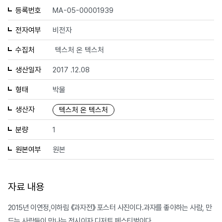
등록번호
MA-05-00001939
전자여부
비전자
수집처
텍스처 온 텍스처
생산일자
2017 .12.08
형태
박물
생산자
텍스처 온 텍스처
분량
1
원본여부
원본
자료 내용
2015년 이연정,이하림 《과자전》 포스터 사진이다.과자를 좋아하는 사람, 만
드는 사람들이 만나는 전시이자 디저트 페스티벌이다.