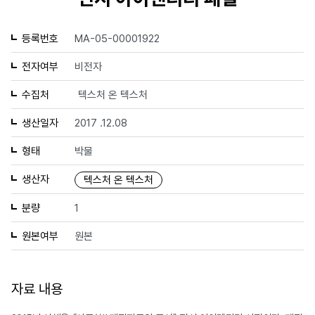
등록번호
MA-05-00001922
전자여부
비전자
수집처
텍스처 온 텍스처
생산일자
2017 .12.08
형태
박물
생산자
텍스처 온 텍스처
분량
1
원본여부
원본
자료 내용