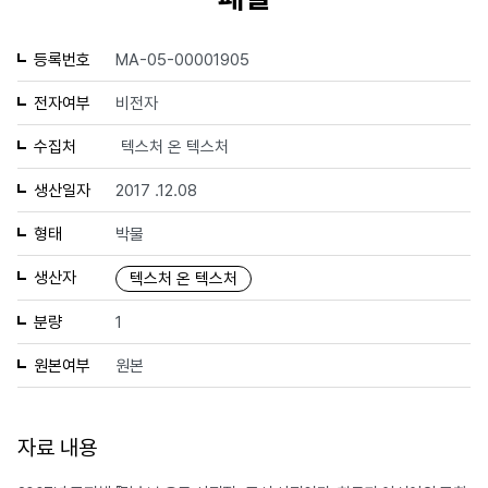
등록번호
MA-05-00001905
전자여부
비전자
수집처
텍스처 온 텍스처
생산일자
2017 .12.08
형태
박물
생산자
텍스처 온 텍스처
분량
1
원본여부
원본
자료 내용