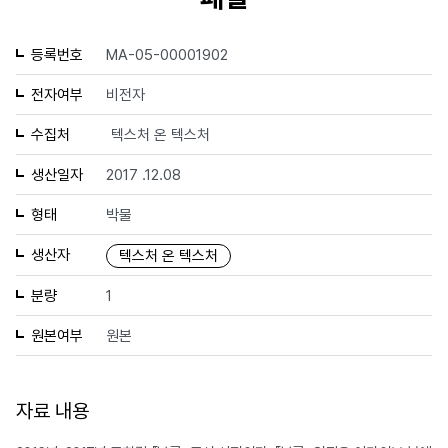
등록번호
MA-05-00001902
전자여부
비전자
수집처
텍스처 온 텍스처
생산일자
2017 .12.08
형태
박물
생산자
텍스처 온 텍스처
분량
1
원본여부
원본
자료 내용