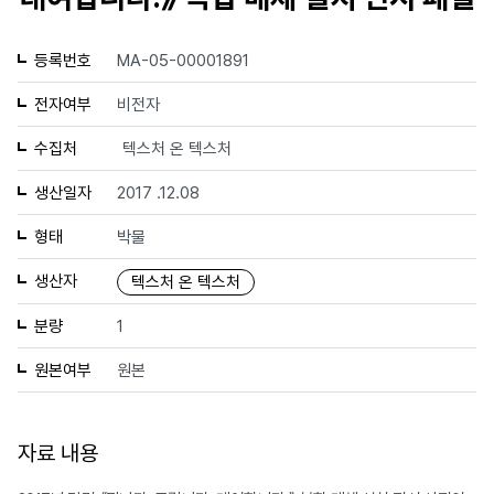
등록번호
MA-05-00001891
전자여부
비전자
수집처
텍스처 온 텍스처
생산일자
2017 .12.08
형태
박물
생산자
텍스처 온 텍스처
분량
1
원본여부
원본
자료 내용